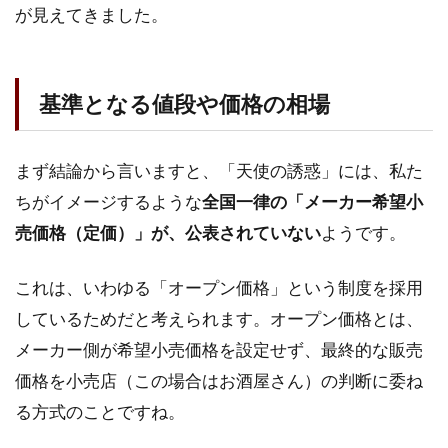
る値
が見えてきました。
段や
価格
の相
場
基準となる値段や価格の相場
1.2
720ml
まず結論から言いますと、「天使の誘惑」には、私た
ボト
ルの
ちがイメージするような
全国一律の「メーカー希望小
実勢
売価格（定価）」が、公表されていない
ようです。
価格
1.3
これは、いわゆる「オープン価格」という制度を採用
プレ
ミア
しているためだと考えられます。オープン価格とは、
価格
メーカー側が希望小売価格を設定せず、最終的な販売
が付
く理
価格を小売店（この場合はお酒屋さん）の判断に委ね
由と
る方式のことですね。
は