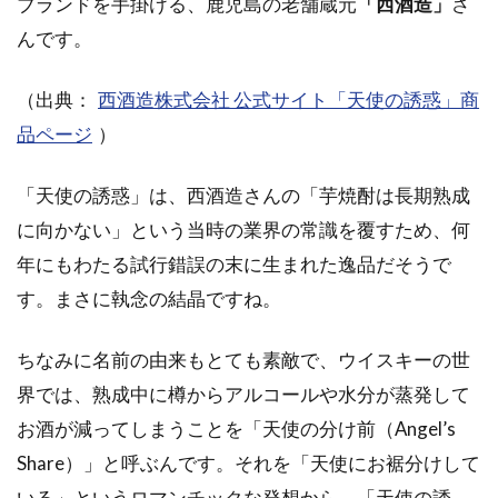
ブランドを手掛ける、鹿児島の老舗蔵元
「西酒造」
さ
んです。
（出典：
西酒造株式会社 公式サイト「天使の誘惑」商
品ページ
）
「天使の誘惑」は、西酒造さんの「芋焼酎は長期熟成
に向かない」という当時の業界の常識を覆すため、何
年にもわたる試行錯誤の末に生まれた逸品だそうで
す。まさに執念の結晶ですね。
ちなみに名前の由来もとても素敵で、ウイスキーの世
界では、熟成中に樽からアルコールや水分が蒸発して
お酒が減ってしまうことを「天使の分け前（Angel’s
Share）」と呼ぶんです。それを「天使にお裾分けして
いる」というロマンチックな発想から、「天使の誘