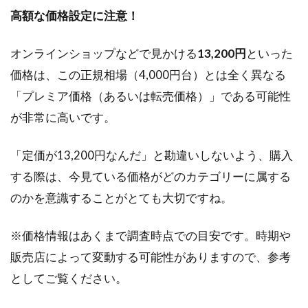
高額な価格設定に注意！
2.3.3
パーシ
ャルシ
オンラインショップなどで見かける
13,200円
といった
ョット
価格は、この正規相場（4,000円台）とは全く異なる
2.4
「プレミア価格（あるいは転売価格）」である可能性
資産
が非常に高いです。
価値
と買
取価
「定価が13,200円なんだ」と勘違いしないよう、購入
格の
する際は、今見ている価格がどのカテゴリーに属する
動向
のかを意識することがとても大切ですね。
2.5
天使
の誘
※価格情報はあくまで調査時点での目安です。時期や
惑 焼
販売店によって変動する可能性がありますので、参考
酎の
定価
としてご覧ください。
と価
値ま