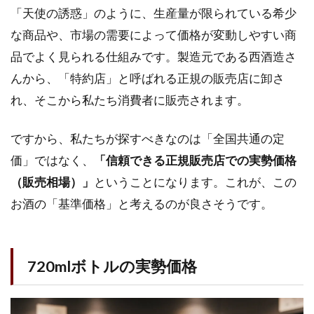
1.4
「天使の誘惑」のように、生産量が限られている希少
製造
な商品や、市場の需要によって価格が変動しやすい商
元
「西
品でよく見られる仕組みです。製造元である西酒造さ
酒
んから、「特約店」と呼ばれる正規の販売店に卸さ
造」
のこ
れ、そこから私たち消費者に販売されます。
だわ
り
ですから、私たちが探すべきなのは「全国共通の定
1.5
価」ではなく、
「信頼できる正規販売店での実勢価格
芋焼
（販売相場）」
酎を
ということになります。これが、この
超え
お酒の「基準価格」と考えるのが良さそうです。
たそ
の味
と評
価
720mlボトルの実勢価格
2
焼酎
「天