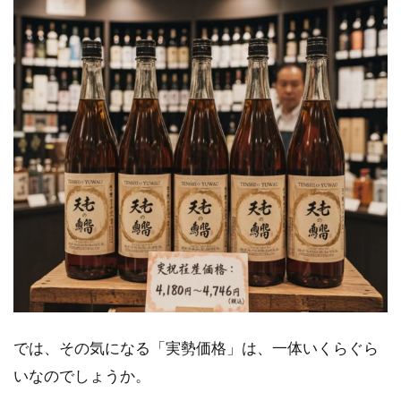
使の
誘
惑」
定価
以外
の情
報と
入手
方法
2.1
どこ
で買
え
る？
正規
販売
店一
では、その気になる「実勢価格」は、一体いくらぐら
覧
いなのでしょうか。
2.2