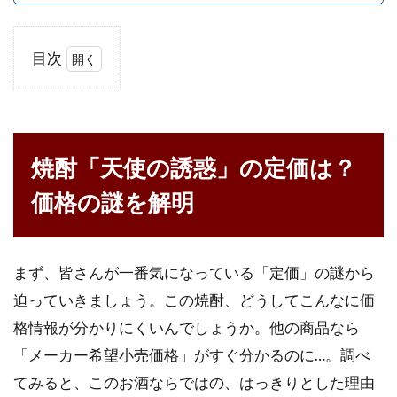
目次
1
焼酎
「天
使の
焼酎「天使の誘惑」の定価は？
誘
惑」
価格の謎を解明
の定
価
は？
価格
まず、皆さんが一番気になっている「定価」の謎から
の謎
を解
迫っていきましょう。この焼酎、どうしてこんなに価
明
格情報が分かりにくいんでしょうか。他の商品なら
1.1
「メーカー希望小売価格」がすぐ分かるのに…。調べ
基準
てみると、このお酒ならではの、はっきりとした理由
とな