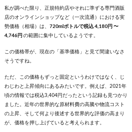
Amazon
私が調べた限り、正規特約店やそれに準ずる専門酒販
や楽天
での取
店のオンラインショップなど（一次流通）における実
り扱い
勢価格（相場）は、
720mlボトルで税込 4,180円 〜
2.3
4,746円
の範囲に集中しているようです。
おす
すめ
の飲
この価格帯が、現在の「基準価格」と見て間違いなさ
み方
そうですね。
（ロ
ッ
ク・
ただ、この価格もずっと固定というわけではなく、じ
ソー
わじわと上昇傾向にあるみたいです。例えば、2021年
ダ）
頃の情報では税込3,404円だったという記録も見つかり
2.3.1
ました。近年の世界的な原材料費の高騰や物流コスト
ロック
の上昇、そして何より後述する世界的な評価の高まり
2.3.2
が、価格を押し上げていると考えられます。
ソーダ
割り