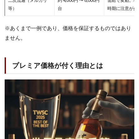
二次流通（メルカリ
約 4,000円 〜 6,000円
需給で変動。状
等）
台
時期に注意が必
※あくまで一例であり、価格を保証するものではあり
ません。
プレミア価格が付く理由とは