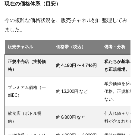
現在の価格体系（目安）
とめ
今の複雑な価格状況を、販売チャネル別に整理してみ
ました。
販売チャネル
価格帯（税込）
備考・分析
正規小売店（実勢価
私たちが基準と
約 4,180円 〜 4,746円
格）
き正規相場。
希少価値を反映
プレミアム価格（一
約 13,200円 など
価格。正規相場
部EC）
ない。
飲食店（ボトル提
仕入れ値＋サー
約 8,800円 など
供）
料が含まれた価