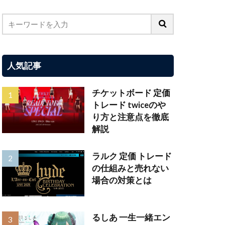
人気記事
チケットボード 定価
トレード twiceのや
り方と注意点を徹底
解説
ラルク 定価 トレード
の仕組みと売れない
場合の対策とは
るしあ 一生一緒エン