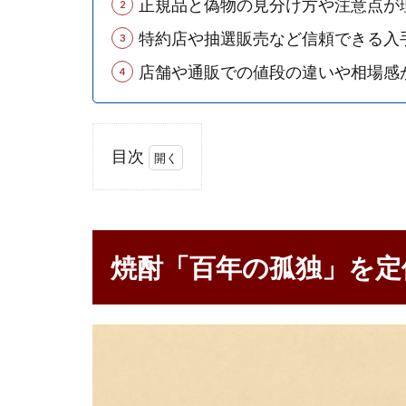
正規品と偽物の見分け方や注意点が
特約店や抽選販売など信頼できる入
店舗や通販での値段の違いや相場感
目次
1
焼酎
「百
年の
焼酎「百年の孤独」を定
孤
独」
を定
価で
買う
方法
とは