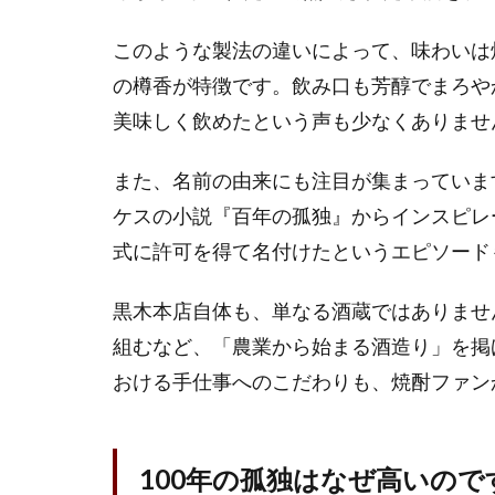
の孤
独は
このような製法の違いによって、味わいは
ドン
キで
の樽香が特徴です。飲み口も芳醇でまろや
買え
美味しく飲めたという声も少なくありませ
る？
2
また、名前の由来にも注目が集まっていま
人気
ケスの小説『百年の孤独』からインスピレ
焼酎
式に許可を得て名付けたというエピソード
「百
年の
孤
黒木本店自体も、単なる酒蔵ではありませ
独」
組むなど、「農業から始まる酒造り」を掲
を定
価で
おける手仕事へのこだわりも、焼酎ファン
買う
方法
まと
100年の孤独はなぜ高いので
め