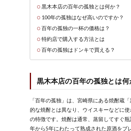
黒木本店の百年の孤独とは何か？
1.3
百年
100年の孤独はなぜ高いのですか？
の孤
百年の孤独の一杯の価格は？
独の
一杯
特約店で購入する方法とは
の価
格
百年の孤独はドンキで買える？
は？
1.4
特約
黒木本店の百年の孤独とは何
店で
購入
する
「百年の孤独」は、宮崎県にある焼酎蔵「
方法
とは
的な焼酎とは異なり、ウイスキーなどに使
1.5
の特徴です。焼酎は通常、蒸留してすぐ瓶
百年
年から5年にわたって熟成された原酒をブ