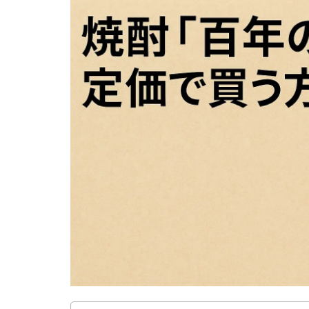
1.1
黒木
本店
の百
年の
孤独
とは
何
か？
1.2
100
年の
孤独
はな
ぜ高
いの
です
か？