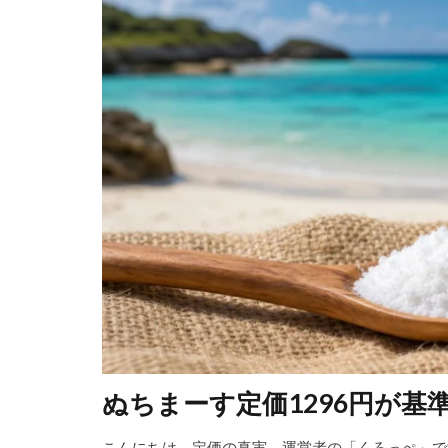
ぬちまーす定価1296円が基
こんにちは。定価の真実、運営者の「くろっぺ」で