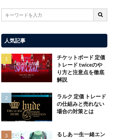
人気記事
チケットボード 定価
トレード twiceのや
り方と注意点を徹底
解説
ラルク 定価 トレード
の仕組みと売れない
場合の対策とは
るしあ 一生一緒エン