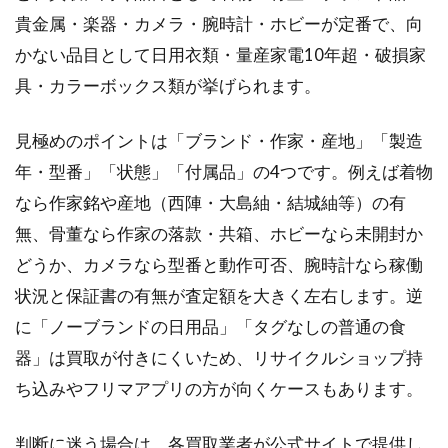
貴金属・楽器・カメラ・腕時計・ホビーが定番で、向
かない品目として日用衣類・量産家電10年超・破損家
具・カラーボックス類が挙げられます。
見極めのポイントは「ブランド・作家・産地」「製造
年・型番」「状態」「付属品」の4つです。例えば着物
なら作家銘や産地（西陣・大島紬・結城紬等）の有
無、骨董なら作家の落款・共箱、ホビーなら未開封か
どうか、カメラなら型番と動作可否、腕時計なら稼働
状況と保証書の有無が査定額を大きく左右します。逆
に「ノーブランドの日用品」「タグなしの普通の食
器」は買取が付きにくいため、リサイクルショップ持
ち込みやフリマアプリの方が向くケースもあります。
判断に迷う場合は、各買取業者が公式サイトで提供し