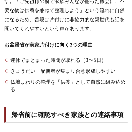
す。「ご先祖様の前で家族みんなが揃った機会に、不
の帰
省で
要な物は供養を兼ねて整理しよう」という流れに自然
進め
になるため、普段は片付けに非協力的な親世代も話を
られ
る片
聞いてくれやすいという声があります。
付け
範囲
の目
お盆帰省が実家片付けに向く3つの理由
安
連休でまとまった時間が取れる（3〜5日）
1.5
片付
きょうだい・配偶者が集まり合意形成しやすい
け中
に出
仏壇まわりの整理を「供養」として自然に組み込め
てく
る
る
「捨
てる
には
帰省前に確認すべき家族との連絡事項
惜し
い
品」