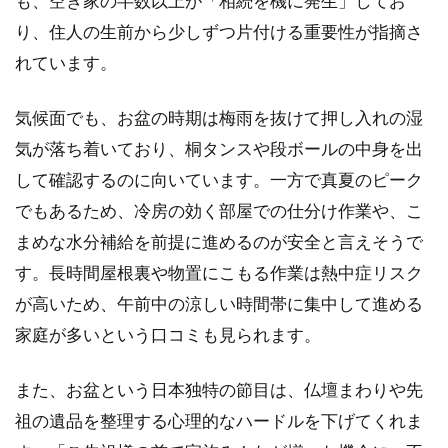
も、空き家の半数以上が「相続を機に発生」してお
の連
り、住人の生前から少しずつ片付ける重要性が指摘さ
絡事
項
れています。
1.3
気候面でも、お盆の時期は梅雨を抜けて押し入れの湿
実家
片付
気が落ち着いており、桐タンスや段ボールの中身を出
けで
して確認するのに向いています。一方で真夏のピーク
分類
すべ
でもあるため、冷房の効く部屋での仕分け作業や、こ
き品
まめな水分補給を前提に進めるのが安全と言えそうで
目
（残
す。長時間屋根裏や物置にこもる作業は熱中症リスク
す・
が高いため、午前中の涼しい時間帯に集中して進める
売
る・
家庭が多いという口コミも見られます。
捨て
る）
また、お盆という日本独特の節目は、仏壇まわりや先
1.4
祖の遺品を整理する心理的なハードルを下げてくれま
数日