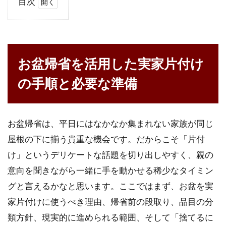
目次
1
お
盆
帰
お盆帰省を活用した実家片付け
省
を
の手順と必要な準備
活
用
し
た
お盆帰省は、平日にはなかなか集まれない家族が同じ
実
家
屋根の下に揃う貴重な機会です。だからこそ「片付
片
け」というデリケートな話題を切り出しやすく、親の
付
け
意向を聞きながら一緒に手を動かせる稀少なタイミン
の
グと言えるかなと思います。ここではまず、お盆を実
手
順
家片付けに使うべき理由、帰省前の段取り、品目の分
と
類方針、現実的に進められる範囲、そして「捨てるに
必