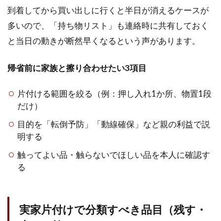
買
到着してから買い出しに行くと半日が消えるケースが
取・
多いので、「持ち物リスト」も連絡時に共有しておく
宅配
買
と当日の動きが断然早くなるという声があります。
取・
店頭
帰省前に家族と擦り合わせたい3項目
買取
の使
い分
片付ける範囲を絞る（例：押し入れ1か所、物置1段
け
だけ）
2.3
目的を「転倒予防」「動線確保」など親の利益で説
バイ
明する
セ
ル・
触ってよい品・触らないでほしい品を本人に確認す
福ち
る
ゃ
ん・
トイ
フォ
実家片付けで分類すべき品目（残す・
レス