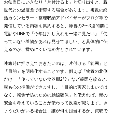
お盆当日にいきなり「片付けるよ」と切り出すと、親
の対
処法
世代との温度差で衝突する場合があります。複数の終
活カウンセラー・整理収納アドバイザーがブログ等で
2
実
発信している内容を集約すると、帰省の2〜3週間前に
家
電話やLINEで「今年は押し入れを一緒に見たい」「使
片
付
っていない着物があれば見せてほしい」と具体的に伝
け
えるのが、揉めにくい進め方とされています。
で
出
た
連絡時に押さえておきたいのは、片付ける「範囲」と
品
「目的」を明確化することです。例えば「物置の北側
を
買
だけ」「使っていない食器棚2段」など範囲を絞ると、
取
親も心の準備ができますし、「目的は実家じまいでは
に
出
なく、転倒予防のための動線確保」と伝えれば、親の
す
安全を考えていることが伝わって反発が減ります。き
手
順
ょうだいがいる場合は、誰が何を担当するか、買取で