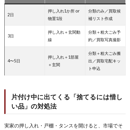
押し入れ1か所 or
分類のみ／買取候
2日
物置1段
補リスト作成
押し入れ＋玄関動
分類＋粗大ごみ予
3日
線
約／買取写真撮影
分類＋粗大ごみ搬
押し入れ＋1部屋
4〜5日
出／買取宅配キッ
＋玄関
ト申込
片付け中に出てくる「捨てるには惜し
い品」の対処法
実家の押し入れ・戸棚・タンスを開けると、市場でそ