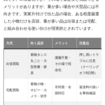
メリットがありますが、量が多い場合や大型品には不
向きです。実家片付けで出た品の場合、ある程度厳選
した小物だけを店頭、量が多い品は出張または宅配、
と組み合わせる使い分けが現実的とされています。
方式
向く品目
メリット
注意点
着物タンス
押し買いトラ
運搬不要・
丸ごと・大
ブルに注意
出張買取
その場で現
型骨董・家
（クーリング
金化
具
オフ8日間）
着物小物・
非対面・全
返送料の扱い
宅配買取
ホビー・カ
国対応
を事前確認
メラ・切手