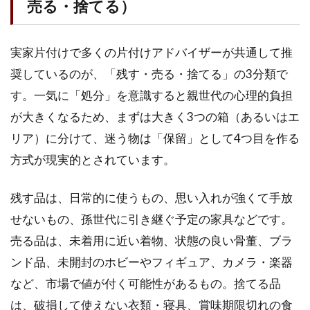
トの
売る・捨てる）
サー
ビス
比較
実家片付けで多くの片付けアドバイザーが共通して推
2.4
奨しているのが、「残す・売る・捨てる」の3分類で
お盆
す。一気に「処分」を意識すると親世代の心理的負担
明け
に買
が大きくなるため、まずは大きく3つの箱（あるいはエ
取依
リア）に分けて、迷う物は「保留」として4つ目を作る
頼す
方式が現実的とされています。
るス
ケジ
ュー
残す品は、日常的に使うもの、思い入れが強くて手放
ル戦
略
せないもの、孫世代に引き継ぐ予定の家具などです。
売る品は、未着用に近い着物、状態の良い骨董、ブラ
2.5
お盆
ンド品、未開封のホビーやフィギュア、カメラ・楽器
帰省
など、市場で値が付く可能性があるもの。捨てる品
の実
家片
は、破損して使えない衣類・寝具、賞味期限切れの食