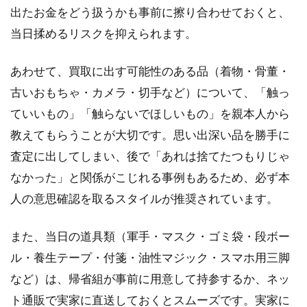
と
出たお金をどう扱うかも事前に擦り合わせておくと、
サ
ー
当日揉めるリスクを抑えられます。
ビ
ス
あわせて、買取に出す可能性のある品（着物・骨董・
比
較
古いおもちゃ・カメラ・切手など）について、「触っ
ていいもの」「触らないでほしいもの」を親本人から
2.1
買取
教えてもらうことが大切です。思い出深い品を勝手に
に向
査定に出してしまい、後で「あれは捨てたつもりじゃ
く品
目と
なかった」と関係がこじれる事例もあるため、必ず本
向か
人の意思確認を取るスタイルが推奨されています。
ない
品目
の見
また、当日の道具類（軍手・マスク・ゴミ袋・段ボー
極め
ル・養生テープ・付箋・油性マジック・スマホ用三脚
方
など）は、帰省組が事前に用意して持参するか、ネッ
2.2
ト通販で実家に直送しておくとスムーズです。実家に
出張