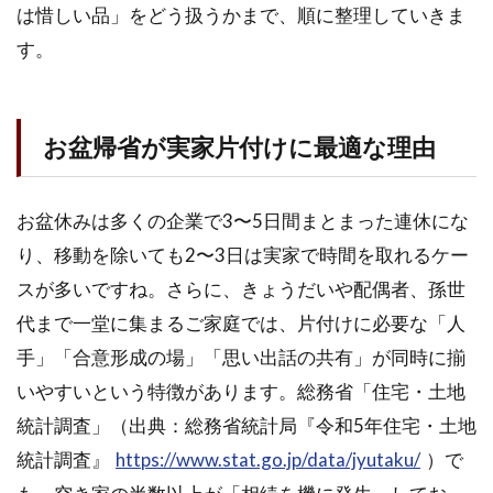
要
は惜しい品」をどう扱うかまで、順に整理していきま
な
す。
準
備
1.1
お盆帰省が実家片付けに最適な理由
お盆
帰省
が実
家片
お盆休みは多くの企業で3〜5日間まとまった連休にな
付け
り、移動を除いても2〜3日は実家で時間を取れるケー
に最
適な
スが多いですね。さらに、きょうだいや配偶者、孫世
理由
代まで一堂に集まるご家庭では、片付けに必要な「人
1.2
手」「合意形成の場」「思い出話の共有」が同時に揃
帰省
いやすいという特徴があります。総務省「住宅・土地
前に
確認
統計調査」（出典：総務省統計局『令和5年住宅・土地
すべ
統計調査』
https://www.stat.go.jp/data/jyutaku/
）で
き家
族と