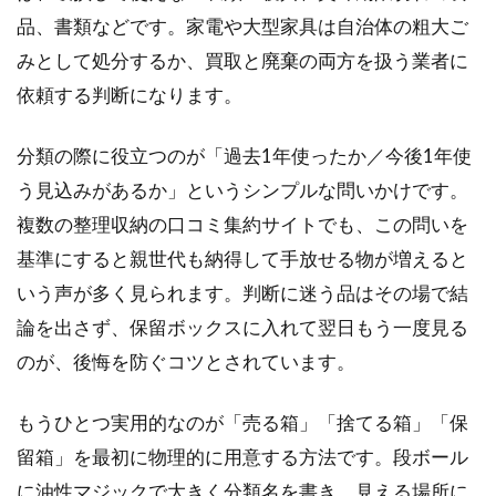
付け
品、書類などです。家電や大型家具は自治体の粗大ご
に関
する
みとして処分するか、買取と廃棄の両方を扱う業者に
よく
依頼する判断になります。
ある
質問
分類の際に役立つのが「過去1年使ったか／今後1年使
2.6
う見込みがあるか」というシンプルな問いかけです。
まと
め：
複数の整理収納の口コミ集約サイトでも、この問いを
お盆
基準にすると親世代も納得して手放せる物が増えると
帰省
で実
いう声が多く見られます。判断に迷う品はその場で結
家片
論を出さず、保留ボックスに入れて翌日もう一度見る
付け
と買
のが、後悔を防ぐコツとされています。
取を
進め
もうひとつ実用的なのが「売る箱」「捨てる箱」「保
る手
順
留箱」を最初に物理的に用意する方法です。段ボール
に油性マジックで大きく分類名を書き、見える場所に