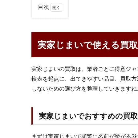
目次
1
実
家
じ
実家じまいで使える買取
ま
い
で
使
実家じまいの買取は、業者ごとに得意ジャ
え
較表を起点に、出てきやすい品目、買取方
る
しないための選び方を整理していきますね
買
取
サ
ー
実家じまいでおすすめの買取
ビ
ス
の
まずは実家じまいで頻繁に名前が挙がる3
比