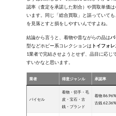
較
認率（査定を承諾した割合）や買取単価は
と
います。同じ「総合買取」と謳っていても
選
を見落とすと損をしやすいんですよね。
び
方
結論から言うと、着物や昔ながらの品は
バ
1.1
型などホビー系コレクションは
トイフォレ
実家
じま
1業者で完結させようとせず、品目に応じ
いで
すいかなと思います。
おす
すめ
の買
業者
得意ジャンル
承認率
取サ
ービ
着物・切手・毛
ス3
着物 86.96%
バイセル
皮・宝石・古
社の
古銭 62.36
比較
銭・ブランド
表