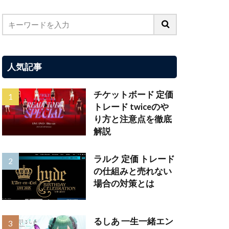
人気記事
チケットボード 定価
トレード twiceのや
り方と注意点を徹底
解説
ラルク 定価 トレード
の仕組みと売れない
場合の対策とは
るしあ 一生一緒エン