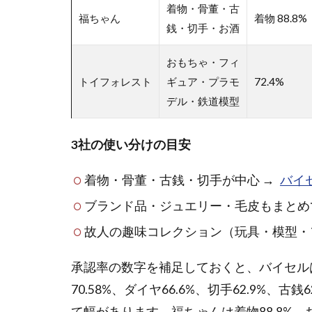
着物・骨董・古
1.2
福ちゃん
着物 88.8%
銭・切手・お酒
実家
じま
おもちゃ・フィ
い・
遺品
トイフォレスト
ギュア・プラモ
72.4%
整理
デル・鉄道模型
で出
てく
3社の使い分けの目安
る代
表的
な品
着物・骨董・古銭・切手が中心 →
バイ
目
ブランド品・ジュエリー・毛皮もまとめ
1.3
故人の趣味コレクション（玩具・模型・
出張
買
承認率の数字を補足しておくと、バイセルは着物
取・
宅配
70.58%、ダイヤ66.6%、切手62.9%、古
買
て幅があります。福ちゃんは着物88.8%