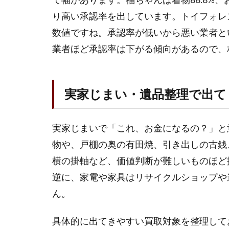
取・
持込
り高い承認率を出しています。トイフォレス
買取
数値ですね。承認率が低いから悪い業者と
の違
業者ほど承認率は下がる傾向があるので、
いと
使い
分け
実家じまい・遺品整理で出て
1.4
遺品
整理
実家じまいで「これ、お金になるの？」と
業者
と買
物や、戸棚の奥の有田焼、引き出しの古銭
取専
横の掛軸など、価値判断が難しいものほど
門業
者の
逆に、家電や家具はリサイクルショップや
違い
ん。
1.5
実家
具体的に出てきやすい買取対象を整理して