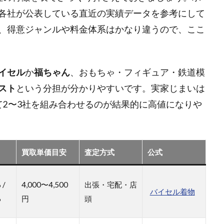
各社が公表している直近の実績データを参考にして
、得意ジャンルや料金体系はかなり違うので、ここ
イセル
か
福ちゃん
、おもちゃ・フィギュア・鉄道模
スト
という分担が分かりやすいです。実家じまいは
て2〜3社を組み合わせるのが結果的に高値になりや
買取単価目安
査定方式
公式
 /
4,000〜4,500
出張・宅配・店
バイセル着物
%
円
頭